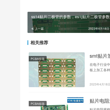
ss14贴片二极管的参数，es1j贴片二极管参数
上一篇
2023年4月18日 
相关推荐
smt贴
PCBA组装
在电子行业中
板上加工各种
书，以保证
2023年4月18
贴片电阻
PCBA组装
贴片电阻规