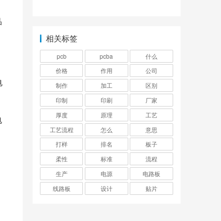
找元器件？
点关注的领域
品
相关标签
pcb
pcba
什么
价格
作用
公司
电
制作
加工
区别
印制
印刷
厂家
厚度
原理
工艺
电
工艺流程
怎么
意思
打样
排名
板子
柔性
标准
流程
生产
电源
电路板
线路板
设计
贴片