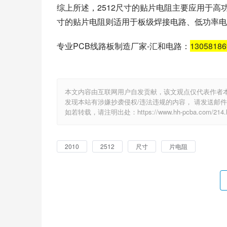
综上所述，2512尺寸的贴片电阻主要应用于高
寸的贴片电阻则适用于板级焊接电路、低功率电
专业PCB线路板制造厂家-汇和电路：
1305818
本文内容由互联网用户自发贡献，该文观点仅代表作者
发现本站有涉嫌抄袭侵权/违法违规的内容， 请发送邮件至 e
如若转载，请注明出处：https://www.hh-pcba.com/214.h
2010
2512
尺寸
片电阻