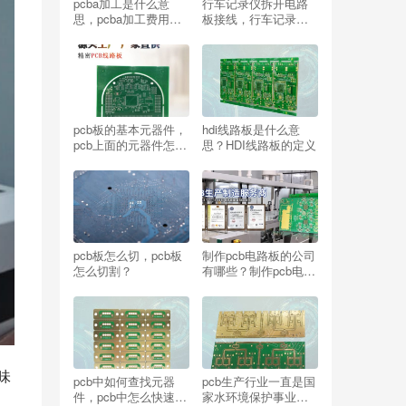
pcba加工是什么意
行车记录仪拆开电路
思，pcba加工费用计
板接线，行车记录怎
算公式？
么接线电路板上
pcb板的基本元器件，
hdi线路板是什么意
pcb上面的元器件怎么
思？HDI线路板的定义
区分？
pcb板怎么切，pcb板
制作pcb电路板的公司
怎么切割？
有哪些？制作pcb电路
板的公司排名
味
pcb中如何查找元器
pcb生产行业一直是国
件，pcb中怎么快速查
家水环境保护事业重