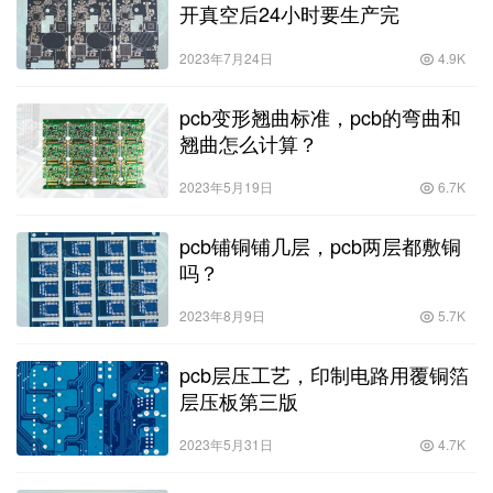
开真空后24小时要生产完
2023年7月24日
4.9K
pcb变形翘曲标准，pcb的弯曲和
翘曲怎么计算？
2023年5月19日
6.7K
pcb铺铜铺几层，pcb两层都敷铜
吗？
2023年8月9日
5.7K
pcb层压工艺，印制电路用覆铜箔
层压板第三版
2023年5月31日
4.7K