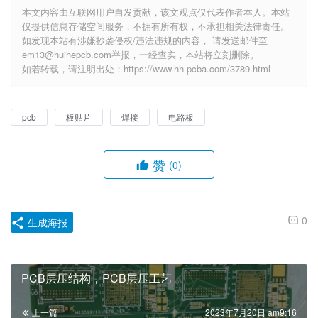
本文内容由互联网用户自发贡献，该文观点仅代表作者本人。本站
仅提供信息存储空间服务，不拥有所有权，不承担相关法律责任。
如发现本站有涉嫌抄袭侵权/违法违规的内容， 请发送邮件至
em13@huihepcb.com举报，一经查实，本站将立刻删除。
如若转载，请注明出处：https://www.hh-pcba.com/3789.html
pcb
板贴片
焊接
电路板
赞
(0)
0
生成海报
PCB层压结构，PCB层压工艺
上一篇
2023年7月20日 am9:16