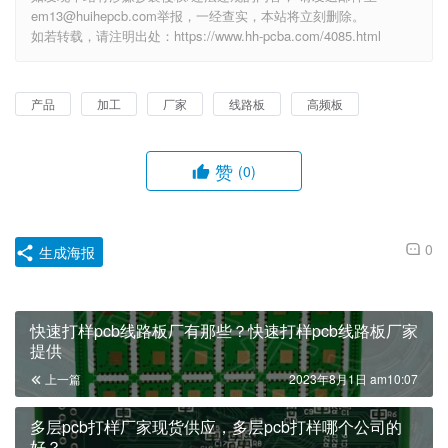
em13@huihepcb.com举报，一经查实，本站将立刻删除。
如若转载，请注明出处：https://www.hh-pcba.com/4085.html
产品
加工
厂家
线路板
高频板
赞
(0)
0
生成海报
快速打样pcb线路板厂有那些？快速打样pcb线路板厂家
提供
上一篇
2023年8月1日 am10:07
多层pcb打样厂家现货供应，多层pcb打样哪个公司的
好？