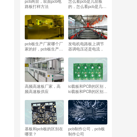
pcb两层，双面pcb电
怎么看pcb是几层板
路板打样方法
的，怎么看pcb是几层
板子？
pcb板生产厂家哪个厂
发电机电路板上调节
家的好，pcb板生产厂
器调电压还是电流，
家厂家直销推荐？
高频高速板厂家，高
ic载板和PCB的区别，
频高速板供应
ic载板和PCB的区别与
联系
基板和pcb板的区别在
pcb制作公司，pcb板
哪里？
制作公司