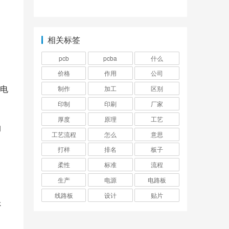
相关标签
pcb
pcba
什么
价格
作用
公司
电
制作
加工
区别
印制
印刷
厂家
厚度
原理
工艺
的
工艺流程
怎么
意思
打样
排名
板子
柔性
标准
流程
生产
电源
电路板
线路板
设计
贴片
否