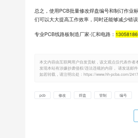
1. 制定一份详细的工作标准，包括各个环节
2. 制作快速检查系统，例如可以制作检查表格
3. 在PCB制作过程中，可以根据检查表格不
通过上述步骤，我们可以快速制订操作标准以及
总之，使用PCB批量修改焊盘编号和制订作业
们可以大大提高工作效率，同时还能够减少错误
专业PCB线路板制造厂家-汇和电路：
1305818
本文内容由互联网用户自发贡献，该文观点仅代表作者
发现本站有涉嫌抄袭侵权/违法违规的内容， 请发送邮件至 e
如若转载，请注明出处：https://www.hh-pcba.com/2417.