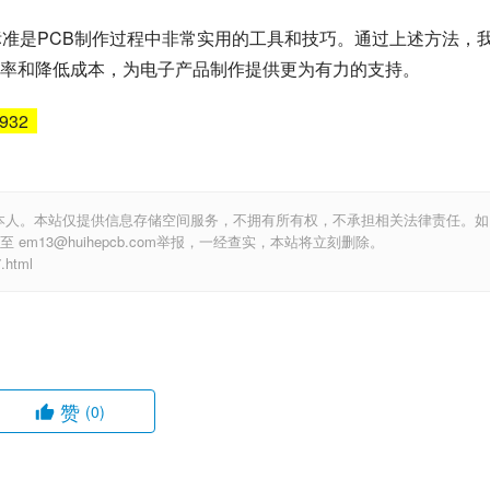
的具体操作步骤、材料、器具、标准操作时间等。
并根据工作标准制定各项检查点。
断进行检查和修改，以确保各项操作符合要求并且没有错误。
进行严密的管制，从而大大提高工作效率和减少错误率。
标准是PCB制作过程中非常实用的工具和技巧。通过上述方法，
率和降低成本，为电子产品制作提供更为有力的支持。
6932
本人。本站仅提供信息存储空间服务，不拥有所有权，不承担相关法律责任。如
m13@huihepcb.com举报，一经查实，本站将立刻删除。
html