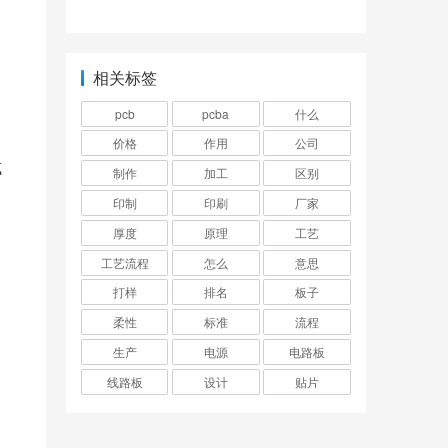
相关标签
pcb
pcba
什么
价格
作用
公司
制作
加工
区别
印制
印刷
厂家
厚度
原理
工艺
工艺流程
怎么
意思
打样
排名
板子
柔性
标准
流程
生产
电源
电路板
减
线路板
设计
贴片