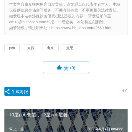
本文内容由互联网用户自发贡献，该文观点仅代表作者本人。本站
仅提供信息存储空间服务，不拥有所有权，不承担相关法律责任。
如发现本站有涉嫌抄袭侵权/违法违规的内容， 请发送邮件至
em13@huihepcb.com举报，一经查实，本站将立刻删除。
如若转载，请注明出处：https://www.hh-pcba.com/2660.html
pcb
东西
出来
意思
赞
(0)
0
生成海报
10层pcb叠层，12层pcb层叠
上一篇
2023年6月4日 am4:22