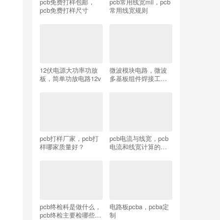
pcb免费打样包邮，
pcb常用线宽mil，pcb
pcb免费打样尺寸
常用线宽规则
12伏电源大功率功放
微波模块电路，微波
板，简单功放电路12v
多基板组件焊接工艺
研究
pcb打样厂家，pcb打
pcb电流与线宽，pcb
样哪家质量好？
电流和线宽计算的关
系？
pcb终检科是做什么，
电路板pcba，pcba定
pcb终检主要检哪些问
制