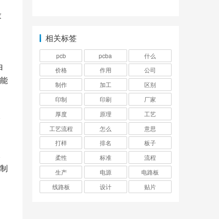
题？
求
相关标签
pcb
pcba
什么
由
价格
作用
公司
能
制作
加工
区别
印制
印刷
厂家
厚度
原理
工艺
影
工艺流程
怎么
意思
打样
排名
板子
板
柔性
标准
流程
制
生产
电源
电路板
线路板
设计
贴片