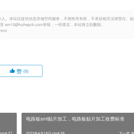
本人。本站仅提供信息存储空间服务，不拥有所有权，不承担相关法律责任。如
m13@huihepcb.com举报，一经查实，本站将立刻删除。
tml
赞
(0)
电路板smt贴片加工，电路板贴片加工收费标准
pm4:27
2023年4月18日 pm4:29
下一篇