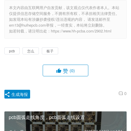
本文内容由互联网用户自发贡献，该文观点仅代表作者本人。本站
仅提供信息存储空间服务，不拥有所有权，不承担相关法律责任。
如发现本站有涉嫌抄袭侵权/违法违规的内容， 请发送邮件至
em13@huihepcb.com举报，一经查实，本站将立刻删除。
如若转载，请注明出处：https://www.hh-pcba.com/2902.html
pcb
怎么
板子
赞
(0)
0
生成海报
pcb圆弧走线角度，pcb圆弧走线设置