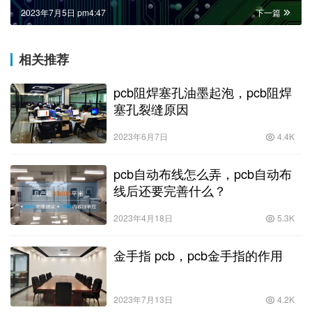
2023年7月5日 pm4:47
下一篇
相关推荐
pcb阻焊塞孔油墨起泡，pcb阻焊
塞孔裂缝原因
2023年6月7日
4.4K
pcb自动布线怎么弄，pcb自动布
线后还要完善什么？
2023年4月18日
5.3K
金手指 pcb，pcb金手指的作用
2023年7月13日
4.2K