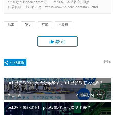
em13@huihepcb.com举报，一经查实，本站将立刻删除。
如若转载，请注明出处：https://www.hh-pcba.com/3466.html
加工
印制
厂家
电路板
赞
(0)
0
生成海报
pcb显影液的主要成分碳酸钠，pcb显影液怎么化验？
上一篇
2023年7月5日 am1:08
pcb板面氧化原因，pcb板氧化怎么检测出来？