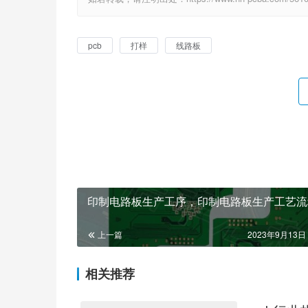
专业PCB线路板制造厂家-汇和电路：
1305818
本文内容由互联网用户自发贡献，该文观点仅代表作者
发现本站有涉嫌抄袭侵权/违法违规的内容， 请发送邮件至 e
如若转载，请注明出处：https://www.hh-pcba.com/5610.
pcb
打样
线路板