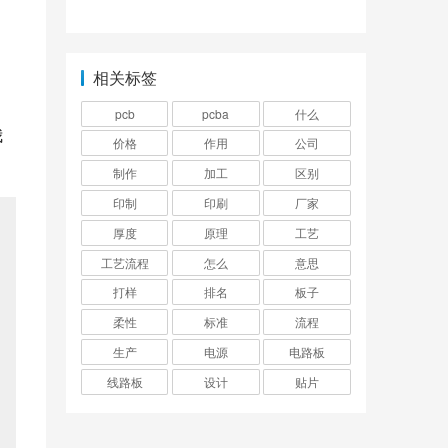
，
相关标签
pcb
pcba
什么
我
价格
作用
公司
制作
加工
区别
印制
印刷
厂家
厚度
原理
工艺
工艺流程
怎么
意思
打样
排名
板子
柔性
标准
流程
生产
电源
电路板
线路板
设计
贴片