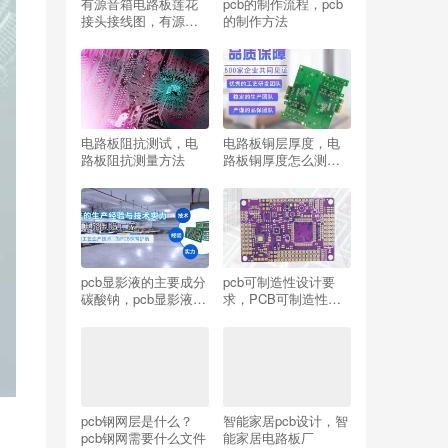
有源音箱电路板莲花
pcb的制作流程，pcb
接头接线图，有源音
的制作方法
箱电路板接线
电路板阻抗测试，电
电路板铜层厚度，电
路板阻抗测量方法
路板铜厚度怎么测
量？
pcb显影液的主要成分
pcb可制造性设计要
碳酸钠，pcb显影液怎
求，PCB可制造性设
么化验？
计规范
pcb钢网层是什么？
智能家居pcb设计，智
pcb钢网需要什么文件
能家居电路板厂