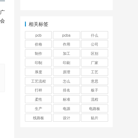
善方案
广
会
相关标签
pcb
pcba
什么
价格
作用
公司
制作
加工
区别
印制
印刷
厂家
厚度
原理
工艺
工艺流程
怎么
意思
打样
排名
板子
柔性
标准
流程
生产
电源
电路板
线路板
设计
贴片