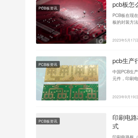
pcb板
PCB板资讯
PCB板在现
板的封装方法
的基础。本
2023年5月17
pcb生
PCB板资讯
中国PCB生
元件，印刷电
过程中会产
2023年9月19
印刷电路
PCB板资讯
式
印刷电路板（P