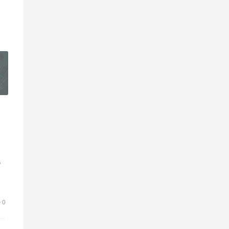
电
的
0