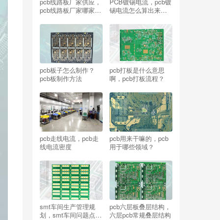
pcb线路板厂家供应，
PCB镀锡电流，pcb镀
pcb线路板厂家哪家可
锡电流怎么算出来的
信赖？
呢？
pcb板子怎么制作？
pcb打板是什么意思
pcb板制作方法
啊，pcb打板流程？
pcb走线电流，pcb走
pcb用来干嘛的，pcb
线电流密度
用于哪些领域？
smt车间生产管理规
pcb六层板叠层结构，
划，smt车间问题点改
六层pcb常规叠层结构