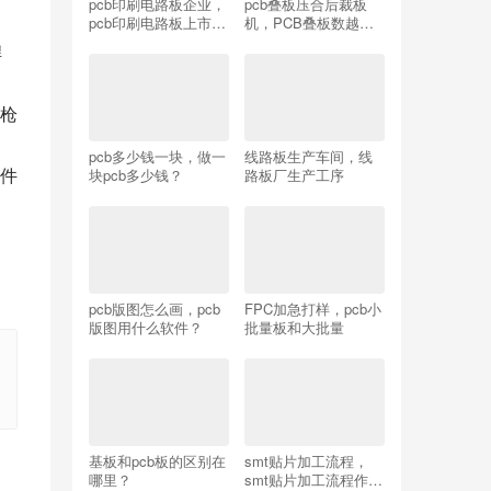
pcb印刷电路板企业，
pcb叠板压合后裁板
pcb印刷电路板上市公
机，PCB叠板数越多
司
滑板越多么？
焊
枪
pcb多少钱一块，做一
线路板生产车间，线
件
块pcb多少钱？
路板厂生产工序
pcb版图怎么画，pcb
FPC加急打样，pcb小
版图用什么软件？
批量板和大批量
基板和pcb板的区别在
smt贴片加工流程，
哪里？
smt贴片加工流程作业