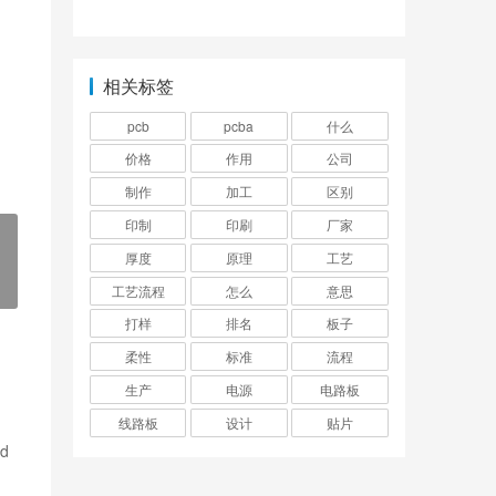
指导书
相关标签
pcb
pcba
什么
价格
作用
公司
制作
加工
区别
印制
印刷
厂家
厚度
原理
工艺
工艺流程
怎么
意思
打样
排名
板子
柔性
标准
流程
生产
电源
电路板
线路板
设计
贴片
d