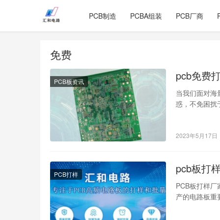
PCB制造
PCBA组装
PCB厂商
免费
pcb免费
PCB板资讯
当我们面对海
惑，不免困扰
现，简直就是
2023年5月17日
pcb板打
PCB打样
PCB板打样厂
产的电路板重
工业设备和其