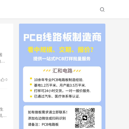
困
的出
0
生
机、