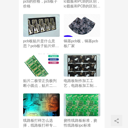
pcb的价格，pcb板子
ic载板和PCB的区别，
价格
ic载板和PCB的区别与
联系
pcb板贴片是什么意
铜基pcb板，铜基pcb
思？pcb板子贴片焊盘
板厂家
误差
贴片二极管正负极判
电路板制作加工工
断小圆点，贴片二极
艺，电路板加工制造
管正负极判断 万用表
工艺流程
线路板打样怎么选
挠性线路板标准，挠
择，线路板打样专家,
性线路板ipc标准