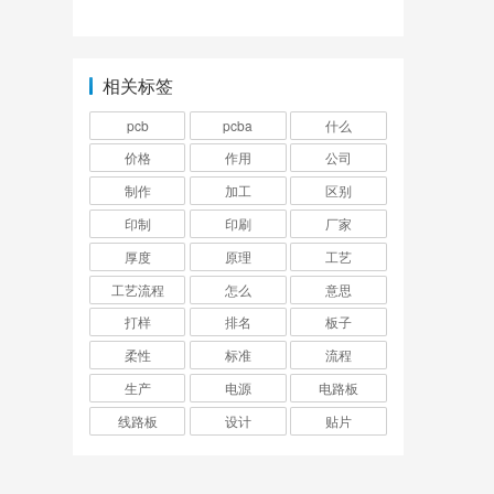
大家的一致选择!
相关标签
pcb
pcba
什么
价格
作用
公司
制作
加工
区别
印制
印刷
厂家
厚度
原理
工艺
工艺流程
怎么
意思
打样
排名
板子
柔性
标准
流程
生产
电源
电路板
线路板
设计
贴片