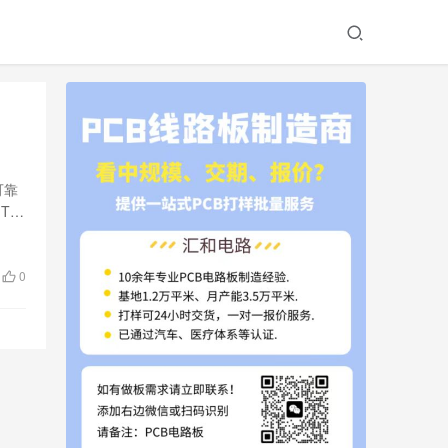
可靠
T车
0