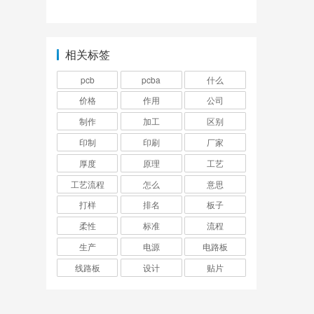
怎么回事？
相关标签
pcb
pcba
什么
价格
作用
公司
制作
加工
区别
印制
印刷
厂家
厚度
原理
工艺
工艺流程
怎么
意思
打样
排名
板子
柔性
标准
流程
生产
电源
电路板
线路板
设计
贴片