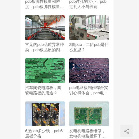
pcb板弹性模量和密
pcb过孔的大小，pcb
度，pcb板弹性模量材
过孔大小与线宽
料参数
常见的pcb品质异常种
2阶pcb，二阶pcb是什
类，pcb板品质的四大
么意思？
不良
汽车陶瓷电路板，陶
pcb电路板制作综合实
瓷电路板的用途？
训心得体会，pcb电路
板制作实训报告
6层pcb多少钱，pcb6
发电机电路板维修，
层板价格
发电机电路板坏了是