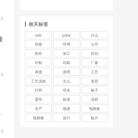
0
相关标签
pcb
pcba
什么
接
价格
作用
公司
制作
加工
区别
时
印制
印刷
厂家
断
厚度
原理
工艺
0
工艺流程
怎么
意思
打样
排名
板子
柔性
标准
流程
生产
电源
电路板
寿
线路板
设计
贴片
0