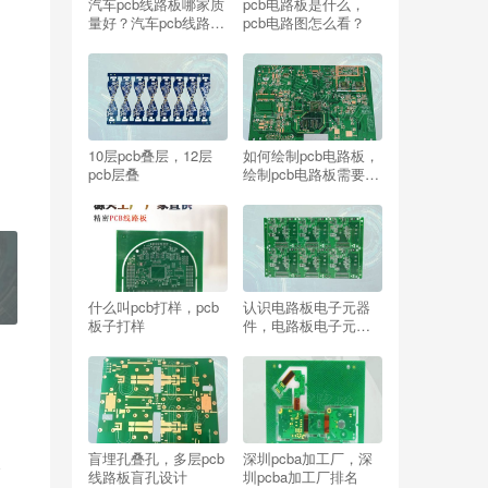
汽车pcb线路板哪家质
pcb电路板是什么，
量好？汽车pcb线路板
pcb电路图怎么看？
好牌子推荐！
10层pcb叠层，12层
如何绘制pcb电路板，
pcb层叠
绘制pcb电路板需要哪
些知识？
什么叫pcb打样，pcb
认识电路板电子元器
板子打样
件，电路板电子元器
件怎么散热？
盲埋孔叠孔，多层pcb
深圳pcba加工厂，深
已
线路板盲孔设计
圳pcba加工厂排名
现