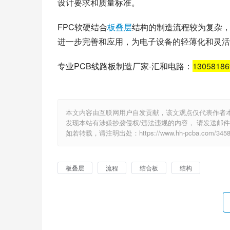
设计要求和质量标准。
FPC软硬结合
板叠层
结构的制造流程较为复杂
进一步完善和应用，为电子设备的轻薄化和灵活
专业PCB线路板制造厂家-汇和电路：
1305818
本文内容由互联网用户自发贡献，该文观点仅代表作者
发现本站有涉嫌抄袭侵权/违法违规的内容， 请发送邮件至 e
如若转载，请注明出处：https://www.hh-pcba.com/3458.
板叠层
流程
结合板
结构