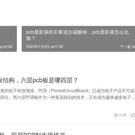
pcb显影液的主要成分碳酸钠，pcb显影液怎么化
验？
pm9:08
2023年7月5日 am1:08
下一篇
b板结构，六层pcb板是哪四层？
的电子科技领域，PCB（PrintedCircuitBoard）已成为电子产品不可或
部分。而六层PCB板作为一种更高级别的技术，正在成为越来越多电子
日
4.5K
B板，双层PCB制作规格书