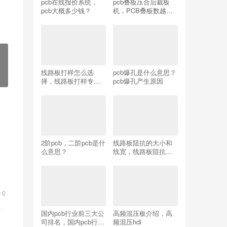
pcb在线报价系统，
pcb叠板压合后裁板
pcb大概多少钱？
机，PCB叠板数越多
滑板越多么？
线路板打样怎么选
pcb爆孔是什么意思？
择，线路板打样专家,
pcb爆孔产生原因
大家的一致选择!
2阶pcb，二阶pcb是什
线路板阻抗的大小和
么意思？
线宽，线路板阻抗大
了会有什么影响？
设
0
国内pcb行业前三大公
高频混压板介绍，高
司排名，国内pcb行业
频混压hdi