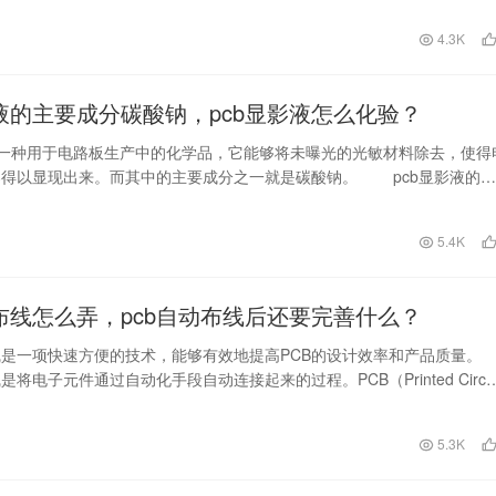
日
4.3K
影液的主要成分碳酸钠，pcb显影液怎么化验？
是一种用于电路板生产中的化学品，它能够将未曝光的光敏材料除去，使得
案得以显现出来。而其中的主要成分之一就是碳酸钠。 pcb显影液的化
简单，以下…
5.4K
动布线怎么弄，pcb自动布线后还要完善什么？
线是一项快速方便的技术，能够有效地提高PCB的设计效率和产品质量。
是将电子元件通过自动化手段自动连接起来的过程。PCB（Printed Circui
日
5.3K