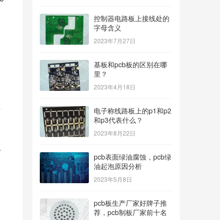
控制器电路板上接线处的
字母含义
通
2023年7月27日
基板和pcb板的区别在哪
和
里？
2023年4月18日
时
电子称线路板上的p1和p2
和p3代表什么？
2023年8月22日
电
pcb表面绿油腐蚀，pcb绿
油起泡原因分析
2023年5月8日
pcb板生产厂家好牌子推
合
荐，pcb制板厂家前十名