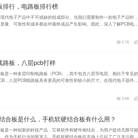
路板排行，电路板排行榜
是现代电子产品中不可或缺的组成部分。当我们需要制作一款电子产品时
的质量、可靠性和成本都会对最终成品产生影响。因此，深入了解PCB电
择最适合自己…
日
3.7K
线路板，八层pcb打样
路板是一种多层印制电路板（PCB），其中包含八层导电层。相比于常见
CB，八层PCB线路板具有更高的可靠性和较小的尺寸。在现代电子器件
B线路板越…
日
3.6K
结合板是什么，手机软硬结合板有什么用？
合板是一种创新的科技产品，它将软件和硬件相结合，为用户提供无限可
验。作为手机行业的新宠儿，手机软硬结合板在市场上引起了广泛关注和