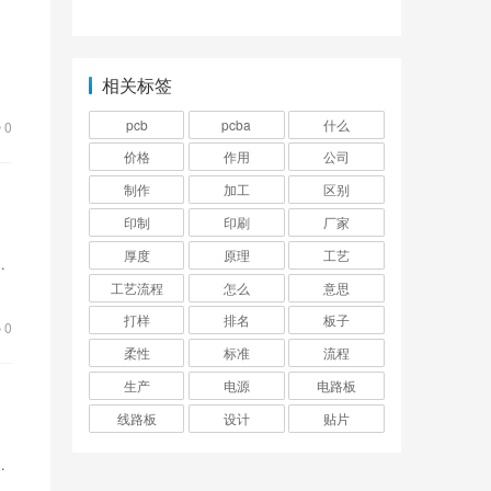
前三大公司有哪些？
。
将
相关标签
pcb
pcba
什么
0
价格
作用
公司
制作
加工
区别
印制
印刷
厂家
过
厚度
原理
工艺
？
工艺流程
怎么
意思
打样
排名
板子
0
柔性
标准
流程
生产
电源
电路板
线路板
设计
贴片
加
板