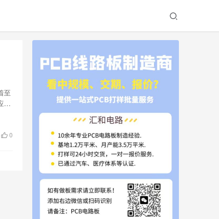
着至
应用
0