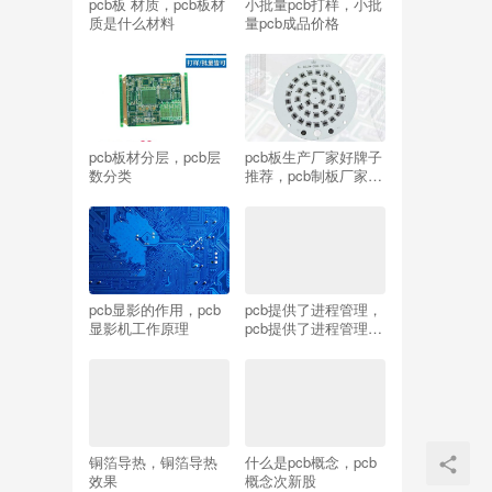
pcb板 材质，pcb板材
小批量pcb打样，小批
质是什么材料
量pcb成品价格
pcb板材分层，pcb层
pcb板生产厂家好牌子
数分类
推荐，pcb制板厂家前
十名
pcb显影的作用，pcb
pcb提供了进程管理，
显影机工作原理
pcb提供了进程管理和
进程调度所需要的哪
些信息？
铜箔导热，铜箔导热
什么是pcb概念，pcb
效果
概念次新股