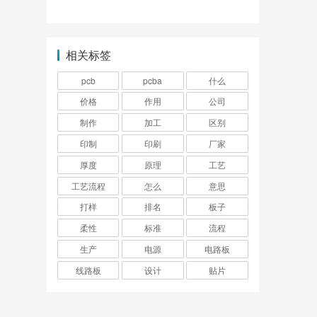
相关标签
pcb
pcba
什么
价格
作用
公司
制作
加工
区别
印制
印刷
厂家
厚度
原理
工艺
工艺流程
怎么
意思
打样
排名
板子
柔性
标准
流程
生产
电源
电路板
线路板
设计
贴片