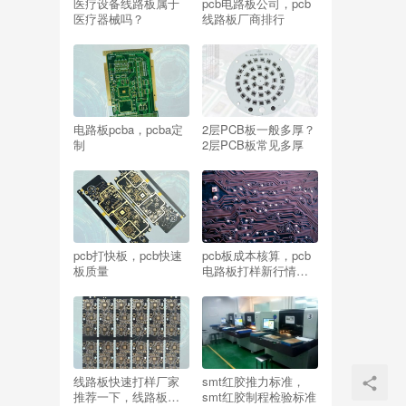
医疗设备线路板属于
pcb电路板公司，pcb
医疗器械吗？
线路板厂商排行
电路板pcba，pcba定
2层PCB板一般多厚？
制
2层PCB板常见多厚
pcb打快板，pcb快速
pcb板成本核算，pcb
板质量
电路板打样新行情报
价
线路板快速打样厂家
smt红胶推力标准，
推荐一下，线路板快
smt红胶制程检验标准