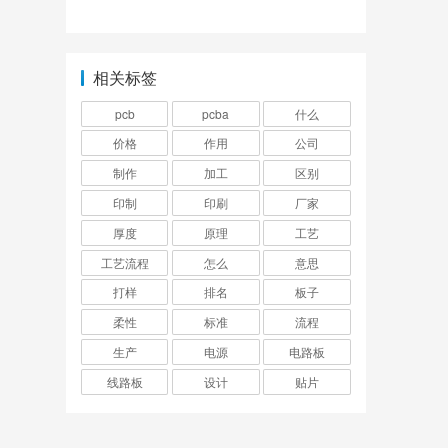
速打样,大家的一致选
择!
相关标签
pcb
pcba
什么
价格
作用
公司
制作
加工
区别
印制
印刷
厂家
厚度
原理
工艺
工艺流程
怎么
意思
打样
排名
板子
柔性
标准
流程
生产
电源
电路板
线路板
设计
贴片