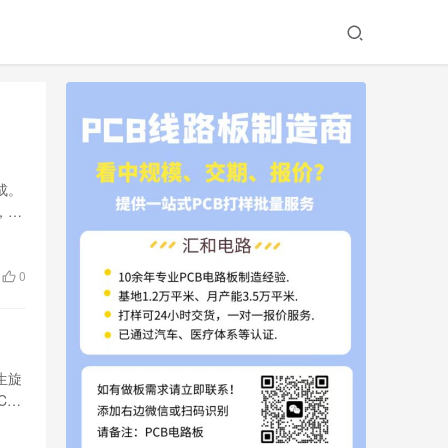
成。
，包
0
生旋
CB